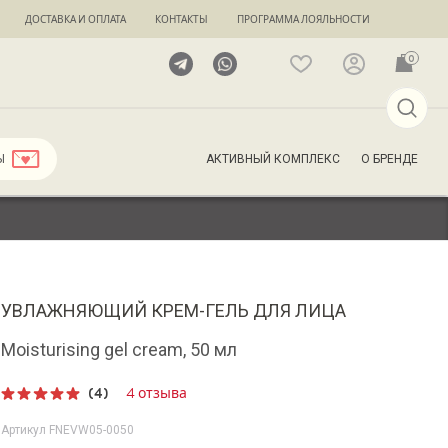
ДОСТАВКА И ОПЛАТА
КОНТАКТЫ
ПРОГРАММА ЛОЯЛЬНОСТИ
0
АКТИВНЫЙ КОМПЛЕКС
О БРЕНДЕ
Ы
УВЛАЖНЯЮЩИЙ КРЕМ-ГЕЛЬ ДЛЯ ЛИЦА
Moisturising gel cream, 50 мл
(4)
4 отзыва
Рейтинг
5.00
из 5
Артикул
FNEVW05-0050