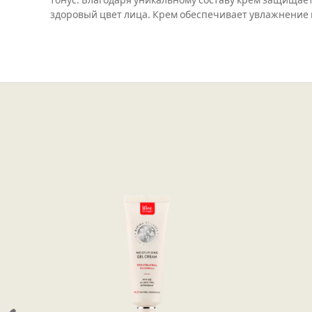
тонус. Благодаря уникальному составу крем защищает
здоровый цвет лица. Крем обеспечивает увлажнение к