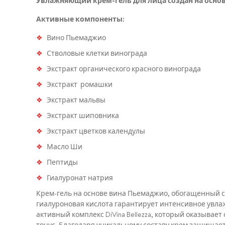
Увлажняющий крем-гель для лица создан на основе 
Активные компоненты:
Вино Пьемаджио
Стволовые клетки винограда
Экстракт органического красного винограда
Экстракт ромашки
Экстракт мальвы
Экстракт шиповника
Экстракт цветков календулы
Масло Ши
Пептиды
Гиалуронат натрия
Крем-гель на основе вина Пьемаджио, обогащенный с
гиалуроновая кислота гарантирует интенсивное увла
активный комплекс DiVina Bellezza, который оказыва