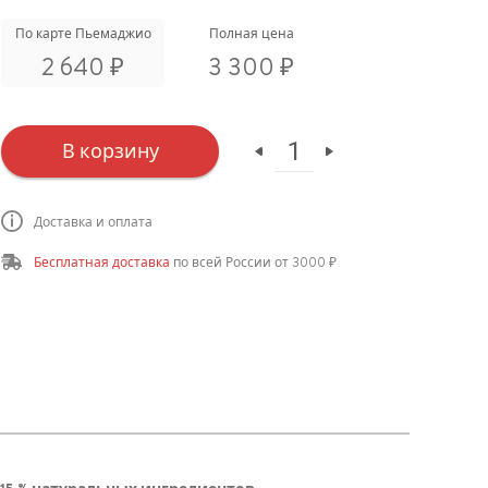
на основе
опроса
4
По карте Пьемаджио
Полная цена
пользователей
₽
₽
2 640
3 300
в корзину
Доставка и оплата
Бесплатная доставка
по всей России от 3000 ₽