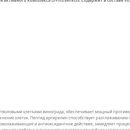
активного комплекса DiVina Bellezza. Содержит в составе 99
тволовыми клетками винограда, обеспечивает мощный противово
жнение клеток. Пептид аргирелин способствует разглаживанию 
ет омолаживающее и антиоксидантное действие, замедляет проце