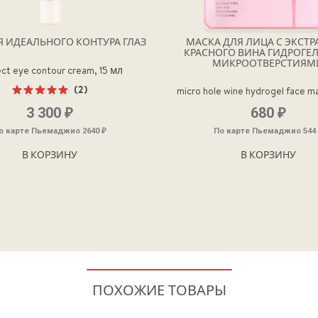
Я ИДЕАЛЬНОГО КОНТУРА ГЛАЗ
МАСКА ДЛЯ ЛИЦА С ЭКСТ
КРАСНОГО ВИНА ГИДРОГЕЛ
МИКРООТВЕРСТИЯМ
ct eye contour cream, 15 мл
(2)
micro hole wine hydrogel face m
Оценка
₽
₽
3 300
680
5.00
из 5
₽
о карте Пьемаджио 2640
По карте Пьемаджио 544
В КОРЗИНУ
В КОРЗИНУ
ПОХОЖИЕ ТОВАРЫ