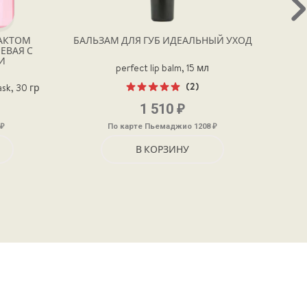
РАКТОМ
БАЛЬЗАМ ДЛЯ ГУБ ИДЕАЛЬНЫЙ УХОД
ДЕЛИ
ЕВАЯ С
И
perfect lip balm, 15 мл
(2)
ask, 30 гр
Оценка
₽
1 510
5.00
из 5
₽
₽
По карте Пьемаджио 1208
В КОРЗИНУ