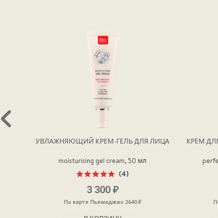
УВЛАЖНЯЮЩИЙ КРЕМ-ГЕЛЬ ДЛЯ ЛИЦА
КРЕМ ДЛ
moisturising gel cream, 50 мл
perfe
(4)
Оценка
₽
3 300
5.00
из 5
₽
По карте Пьемаджио 2640
П