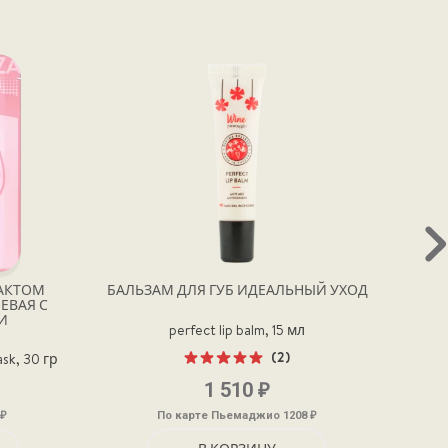
РАКТОМ
БАЛЬЗАМ ДЛЯ ГУБ ИДЕАЛЬНЫЙ УХОД
ДЕЛИ
ЕВАЯ С
И
perfect lip balm, 15 мл
(2)
ask, 30 гр
Оценка
₽
1 510
5.00
из 5
₽
₽
По карте Пьемаджио 1208