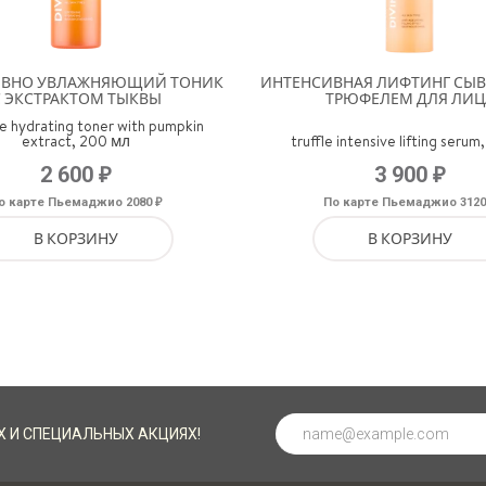
ИВНО УВЛАЖНЯЮЩИЙ ТОНИК
ИНТЕНСИВНАЯ ЛИФТИНГ СЫВ
С ЭКСТРАКТОМ ТЫКВЫ
ТРЮФЕЛЕМ ДЛЯ ЛИЦ
ve hydrating toner with pumpkin
extract, 200 мл
truffle intensive lifting serum
₽
₽
2 600
3 900
₽
о карте Пьемаджио 2080
По карте Пьемаджио 312
В КОРЗИНУ
В КОРЗИНУ
Х И СПЕЦИАЛЬНЫХ АКЦИЯХ!