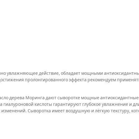
но увлажняющее действие, обладает мощными антиоксидантным
достижения пролонгированного эффекта рекомендуем применять с
масло дерева Моринга дают сыворотке мощные антиоксидантные 
ида гиалуроновой кислоты гарантируют глубокое увлажнение и д
изменений. Сыворотка имеет воздушную и лёгкую текстуру, кото