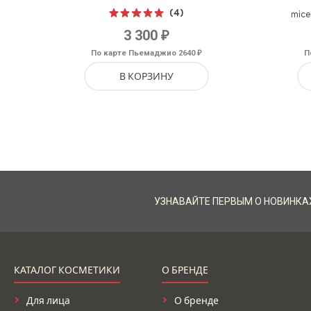
(4)
mice
Оценка
₽
3 300
5.00
из 5
₽
По карте Пьемаджио 2640
П
В КОРЗИНУ
УЗНАВАЙТЕ ПЕРВЫМ О НОВИНКА
КАТАЛОГ КОСМЕТИКИ
О БРЕНДЕ
Для лица
О бренде