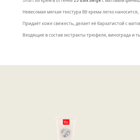
Smart BB крем в оттенке
25 dark beige
с матовым фини
Невесомая мягкая текстура ВB крема легко наносится
Придаёт коже свежесть, делает её бархатистой с ма
Входящие в состав экстракты трюфеля, винограда и