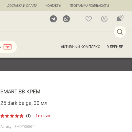
ДОСТАВКА И ОПЛАТА
КОНТАКТЫ
ПРОГРАММА ЛОЯЛЬНОСТИ
0
АКТИВНЫЙ КОМПЛЕКС
О БРЕНДЕ
Ы
SMART BB КРЕМ
25 dark beige, 30 мл
(1)
1 отзыв
Рейтинг
5.00
из 5
Артикул
EMDTK00011