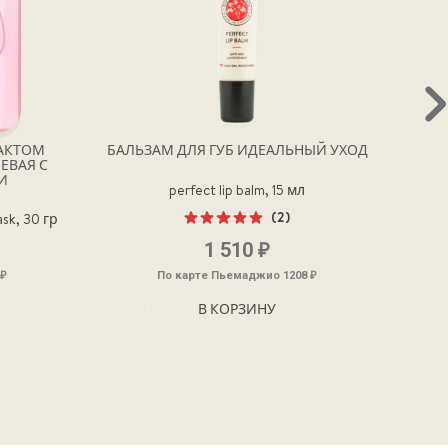
РАКТОМ
БАЛЬЗАМ ДЛЯ ГУБ ИДЕАЛЬНЫЙ УХОД
ДЕЛИ
ЕВАЯ С
И
perfect lip balm, 15 мл
(2)
ask, 30 гр
Оценка
₽
1 510
5.00
из 5
₽
₽
По карте Пьемаджио 1208
В КОРЗИНУ