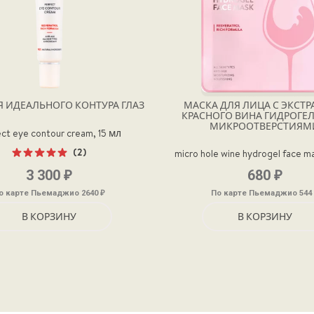
Я ИДЕАЛЬНОГО КОНТУРА ГЛАЗ
МАСКА ДЛЯ ЛИЦА С ЭКСТ
КРАСНОГО ВИНА ГИДРОГЕЛ
МИКРООТВЕРСТИЯМ
ct eye contour cream, 15 мл
(2)
micro hole wine hydrogel face m
Оценка
₽
₽
3 300
680
5.00
из 5
₽
о карте Пьемаджио 2640
По карте Пьемаджио 544
В КОРЗИНУ
В КОРЗИНУ