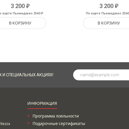
Оценка
₽
₽
3 200
3 200
5.00
из 5
₽
о карте Пьемаджио 2560
По карте Пьемаджио 256
В КОРЗИНУ
В КОРЗИНУ
Х И СПЕЦИАЛЬНЫХ АКЦИЯХ!
ИНФОРМАЦИЯ
Программа лояльности
lezza
Подарочные сертификаты