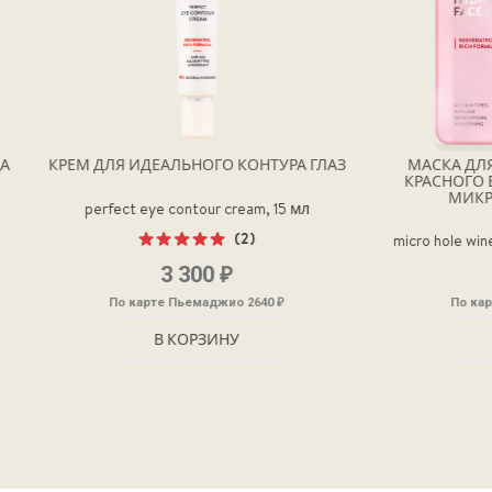
Я ИДЕАЛЬНОГО КОНТУРА ГЛАЗ
МАСКА ДЛЯ ЛИЦА С ЭКСТ
КРАСНОГО ВИНА ГИДРОГЕЛ
МИКРООТВЕРСТИЯМ
ct eye contour cream, 15 мл
(2)
micro hole wine hydrogel face m
Оценка
₽
₽
3 300
680
5.00
из 5
₽
о карте Пьемаджио 2640
По карте Пьемаджио 544
В КОРЗИНУ
В КОРЗИНУ