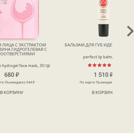
РАКТОМ
БАЛЬЗАМ ДЛЯ ГУБ ИДЕАЛЬНЫЙ УХОД
ДЕЛИ
ЕВАЯ С
И
perfect lip balm, 15 мл
(2)
ask, 30 гр
Оценка
₽
1 510
5.00
из 5
₽
₽
По карте Пьемаджио 1208
В КОРЗИНУ