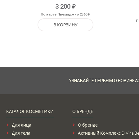
Оценка
₽
3 200
5.00
из 5
₽
По карте Пьемаджио 2560
П
В КОРЗИНУ
УЗНАВАЙТЕ ПЕРВЫМ О НОВИНКА
КАТАЛОГ КОСМЕТИКИ
О БРЕНДЕ
Для лица
О бренде
Для тела
Активный Комплекс DiVina Bel