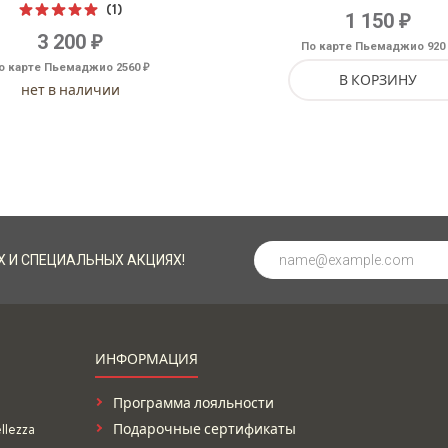
(1)
₽
1 150
Оценка
₽
3 200
5.00
из 5
По карте Пьемаджио 920
₽
о карте Пьемаджио 2560
В КОРЗИНУ
нет в наличии
Х И СПЕЦИАЛЬНЫХ АКЦИЯХ!
ИНФОРМАЦИЯ
Программа лояльности
lezza
Подарочные сертификаты