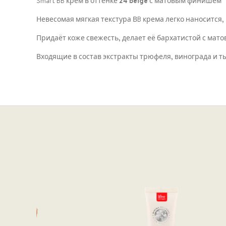
Smart BB крем в оттенке
24 beige
с матовым финишем
Невесомая мягкая текстура ВB крема легко наносится
Придаёт коже свежесть, делает её бархатистой с ма
Входящие в состав экстракты трюфеля, винограда и