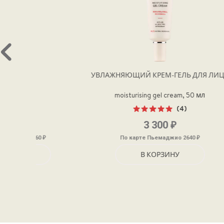
УВЛАЖНЯЮЩИЙ КРЕМ-ГЕЛЬ ДЛЯ ЛИЦА
КРЕМ ДЛ
moisturising gel cream, 50 мл
perfe
(4)
Оценка
₽
3 300
5.00
из 5
₽
По карте Пьемаджио 2640
П
В КОРЗИНУ