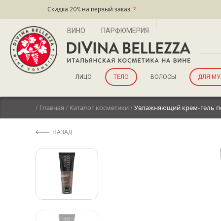
Скидка 20% на первый заказ
?
ВИНО
ПАРФЮМЕРИЯ
ЛИЦО
ТЕЛО
ВОЛОСЫ
ДЛЯ М
/
Главная
/
Каталог косметики
/
Увлажняющий крем-гель по
НАЗАД