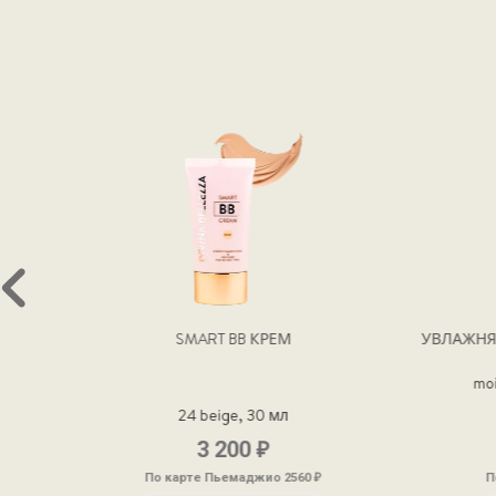
УВЛАЖНЯЮЩИЙ КРЕМ-ГЕЛЬ ДЛЯ ЛИЦА
КРЕМ ДЛ
moisturising gel cream, 50 мл
perfe
(4)
Оценка
₽
3 300
5.00
из 5
₽
По карте Пьемаджио 2640
П