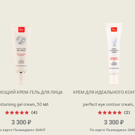
Я ИДЕАЛЬНОГО КОНТУРА ГЛАЗ
МАСКА ДЛЯ ЛИЦА С ЭКСТ
КРАСНОГО ВИНА ГИДРОГЕЛ
МИКРООТВЕРСТИЯМ
ct eye contour cream, 15 мл
(2)
micro hole wine hydrogel face m
Оценка
₽
₽
3 300
680
5.00
из 5
₽
о карте Пьемаджио 2640
По карте Пьемаджио 544