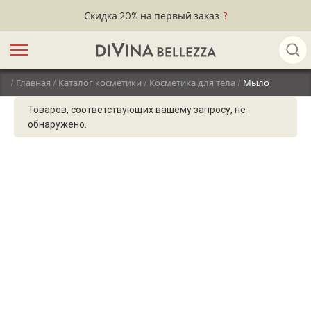
Скидка 20% на первый заказ
?
/
Главная
/
Каталог косметики
/
Косметика для тела
/
Мыло
МЫЛО
ДЛЯ
Товаров, соответствующих вашему запросу, не
ТЕЛА
обнаружено.