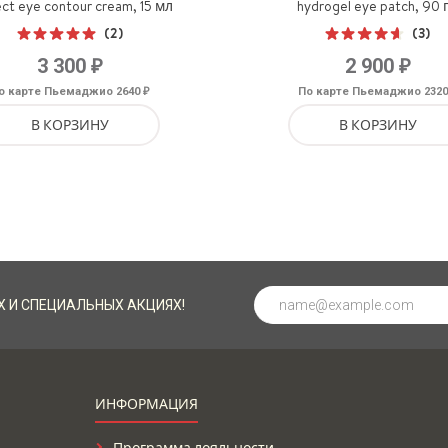
ct eye contour cream, 15 мл
hydrogel eye patch, 90 
(2)
(3)
Оценка
Оценка
₽
₽
3 300
2 900
5.00
из 5
4.67
из 5
₽
о карте Пьемаджио 2640
По карте Пьемаджио 232
В КОРЗИНУ
В КОРЗИНУ
Х И СПЕЦИАЛЬНЫХ АКЦИЯХ!
ИНФОРМАЦИЯ