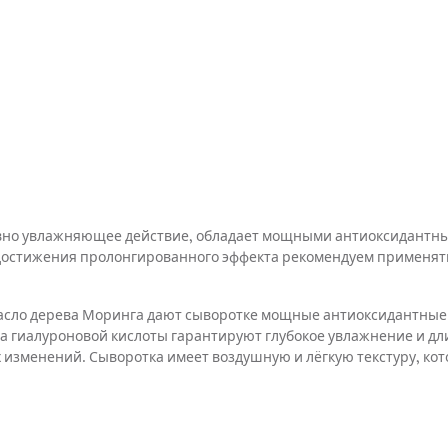
но увлажняющее действие, обладает мощными антиоксидантным
достижения пролонгированного эффекта рекомендуем применять с
масло дерева Моринга дают сыворотке мощные антиоксидантные 
ида гиалуроновой кислоты гарантируют глубокое увлажнение и д
изменений. Сыворотка имеет воздушную и лёгкую текстуру, кото