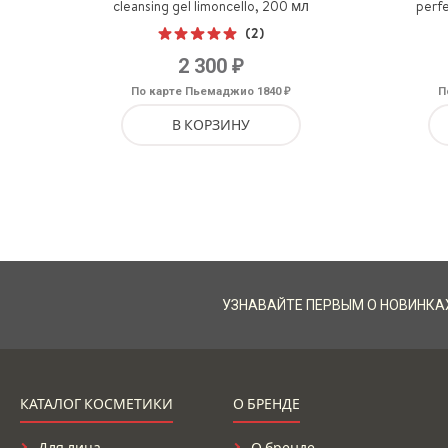
cleansing gel limoncello, 200 мл
perfe
(2)
Оценка
₽
2 300
5.00
из 5
₽
По карте Пьемаджио 1840
П
В КОРЗИНУ
УЗНАВАЙТЕ ПЕРВЫМ О НОВИНКА
КАТАЛОГ КОСМЕТИКИ
О БРЕНДЕ