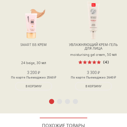
SMART BB КРЕМ
УВЛАЖНЯЮЩИЙ КРЕМ-ГЕЛЬ
ДЛЯ ЛИЦА
moisturising gel cream, 50 мл
(4)
24 beige, 30 мл
Оценка
₽
₽
5.00
из 5
3 200
3 300
₽
₽
По карте Пьемаджио 2560
По карте Пьемаджио 2640
В КОРЗИНУ
В КОРЗИНУ
ПОХОЖИЕ ТОВАРЫ