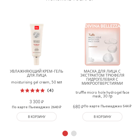
А
УВЛАЖНЯЮЩИЙ КРЕМ-ГЕЛЬ
МАСКА ДЛЯ ЛИЦА С
ДЛЯ ЛИЦА
ЭКСТРАКТОМ ТРЮФЕЛЯ
ГИДРОГЕЛЕВАЯ С
moisturising gel cream, 50 мл
МИКРООТВЕРСТИЯМИ
(4)
truffle micro hole hydrogel face
Оценка
mask, 30 гр
₽
5.00
из 5
3 300
₽
₽
₽
680
По карте Пьемаджио 544
По карте Пьемаджио 2640
В КОРЗИНУ
В КОРЗИНУ