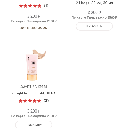
24 beige, 30 мл, 30 мл
(1)
Оценка
₽
3 200
₽
5.00
из 5
3 200
₽
По карте Пьемаджио 2560
₽
По карте Пьемаджио 2560
В КОРЗИНУ
нет в наличии
SMART BB КРЕМ
23 light beige, 30 мл, 30 мл
(3)
Оценка
₽
5.00
из 5
3 200
₽
По карте Пьемаджио 2560
В КОРЗИНУ