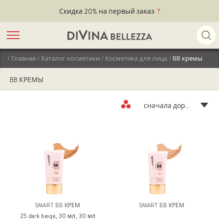
Скидка 20% на первый заказ
?
/
Главная
/
Каталог косметики
/
Косметика для лица
/
BB кремы
BB
КРЕМЫ
BB КРЕМЫ
сначала дороже
SMART BB КРЕМ
SMART BB КРЕМ
25 dark beige, 30 мл, 30 мл